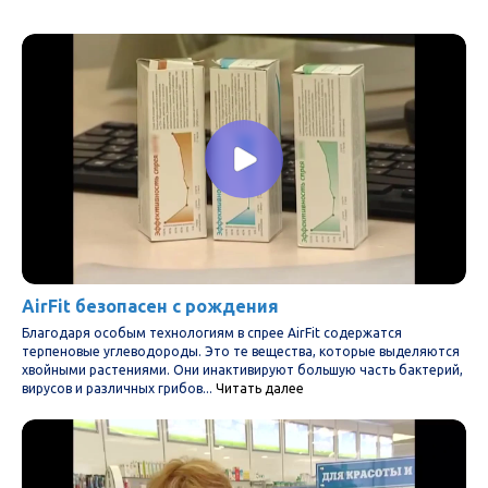
Антибактериальные Спреи AirFit
Витаминно-минеральные комплексы BioAdaptive
Аэрокомната AirFit
Наборы от LATTA
Покупателям
Где купить
Способы доставки
Отзывы клиентов
Мнения экспертов
Компания
AirFit безопасен с рождения
О нас
Благодаря особым технологиям в спрее AirFit содержатся
Документация
терпеновые углеводороды. Это те вещества, которые выделяются
Производство
хвойными растениями. Они инактивируют большую часть бактерий,
вирусов и различных грибов...
Читать далее
Технологии
Новости
Блог
Контакты