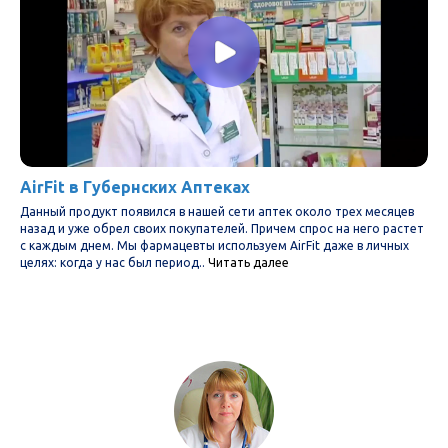
ООО НПО "ЛАТТА"
+7 (983) 575-20-50 - единая справочная
+7 (391) 298-47-00 - офис
+7 (800) 700-56-50 - горячая линия
e-mail:
contact@latta-bio.ru
Красноярск, ул. Ленинградская 11
AirFit в Губернских Аптеках
Данный продукт появился в нашей сети аптек около трех месяцев
назад и уже обрел своих покупателей. Причем спрос на него растет
с каждым днем. Мы фармацевты используем AirFit даже в личных
целях: когда у нас был период..
Читать далее
© LATTA, 2007 - 2025 все права защищены.
Политика конфиденциальности
Отказ от
Согласие с рассылкой
ответственности
Пользовательское соглашение
Договор-
оферта