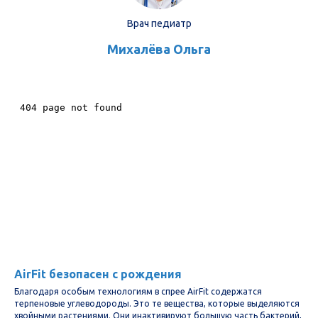
Врач педиатр
Михалёва Ольга
Не является медицинским изделием и не
заменяет лекарства и другие методы
лечения.
AirFit безопасен с рождения
Благодаря особым технологиям в спрее AirFit содержатся
терпеновые углеводороды. Это те вещества, которые выделяются
хвойными растениями. Они инактивируют большую часть бактерий,